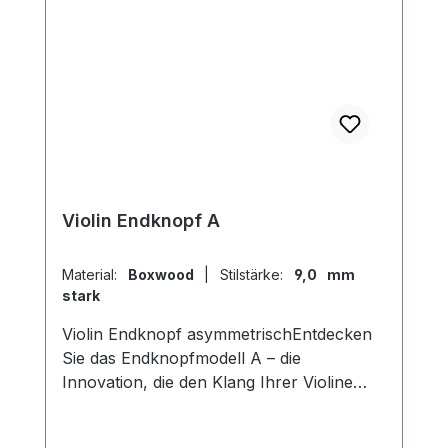
Violin Endknopf A
Material:
Boxwood
|
Stilstärke:
9,0 mm
stark
Violin Endknopf asymmetrischEntdecken
Sie das Endknopfmodell A – die
Innovation, die den Klang Ihrer Violine
transformiert! Mit seinem einzigartigen
asymmetrischen inneren Durchmesser