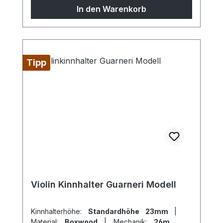
sind Sondermodelle möglich, sprechen Sie
In den Warenkorb
uns gern an!
Tipp
Violin Kinnhalter Guarneri Modell
Kinnhalterhöhe:
Standardhöhe 23mm
|
Material:
Boxwood
|
Mechanik:
26mm