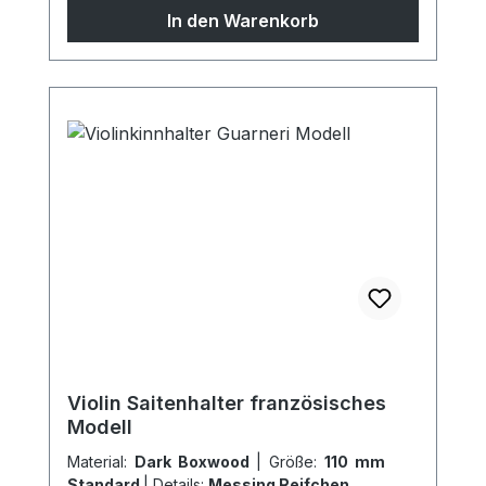
Oberfläche * auf Wunsch sind
In den Warenkorb
Sondermodelle möglich, sprechen Sie uns
gern an!
Violin Saitenhalter französisches
Modell
Material:
Dark Boxwood
|
Größe:
110 mm
Standard
|
Details:
Messing Reifchen