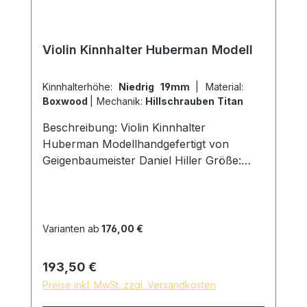
Violin Kinnhalter Huberman Modell
Kinnhalterhöhe:
Niedrig 19mm
|
Material:
Boxwood
|
Mechanik:
Hillschrauben Titan
Beschreibung: Violin Kinnhalter
Huberman Modellhandgefertigt von
Geigenbaumeister Daniel Hiller Größe:
Länge 117mm, Breite 70mm, Höhe
19mm Holzarten: Dark Paper Ebenholz
Dark Boxwood Boxwoodenglischer
Buchsbaum Schrauben: Kinnhalter Titan
Varianten ab
176,00 €
Hillschrauben, Schlossgröße 27mm Kork:
aus Portugal Oberfläche: mit reinem
Regulärer Preis:
193,50 €
Leinöl fein geschliffen und poliert,
Preise inkl. MwSt. zzgl. Versandkosten
hautfreundliche und natürliche