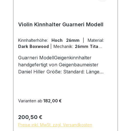
Violin Kinnhalter Guarneri Modell
Kinnhalterhöhe:
Hoch 26mm
|
Material:
Dark Boxwood
|
Mechanik:
26mm Titan
|
Modell:
Guarneri
Guarneri ModellGeigenkinnhalter
handgefertigt von Geigenbaumeister
Daniel Hiller Größe: Standard: Länge
125mm, Breite 65mm, Höhe 23mmHoch:
Länge 125mm, Breite 65mm, Höhe
25mm Flach: Länge 125mm, Breite 65mm ,
Höhe 19mm Holzarten: Dark Paper
Varianten ab
182,00 €
Ebenholz Dark Boxwood Boxwood
Sonwood Bucheenglischer Buchsbaum
Regulärer Preis:
200,50 €
Schrauben: Titan Kinnhalter
Preise inkl. MwSt. zzgl. Versandkosten
Doppelmechanik, Schlossgröße