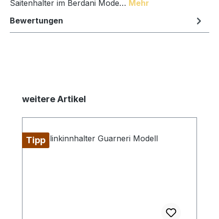
Saitenhalter im Berdani Mode…
Mehr
Bewertungen
Produktgalerie überspringen
weitere Artikel
Tipp