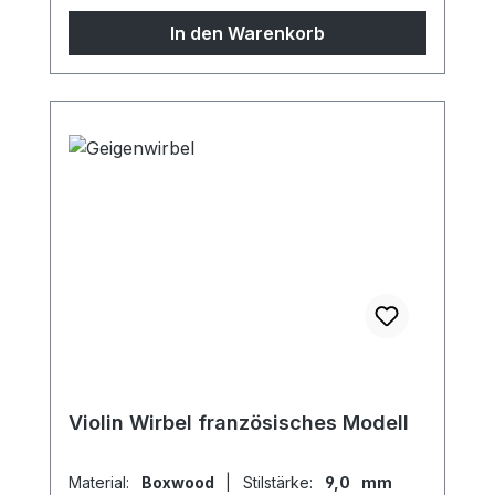
26mmKork: aus Portugal Oberfläche: mit
In den Warenkorb
reinem Leinöl fein geschliffen und poliert,
hautfreundliche und natürliche
Oberfläche *auf Wunsch sind
Sondermodelle möglich, sprechen Sie uns
gern an!
Violin Wirbel französisches Modell
Material:
Boxwood
|
Stilstärke:
9,0 mm