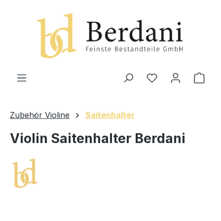
alt springen
Ware
Zubehör Violine
Saitenhalter
Violin Saitenhalter Berdani
Bildergalerie überspringen