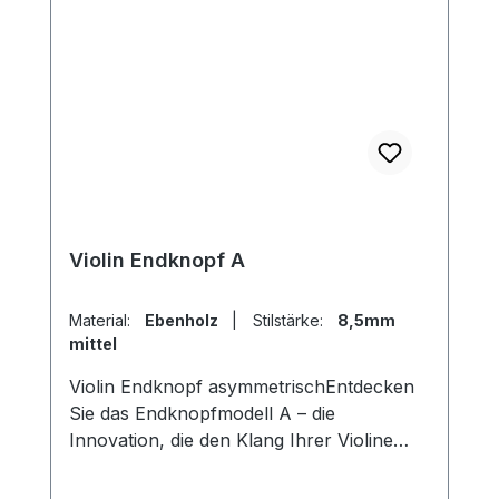
Violin Endknopf A
Material:
Ebenholz
|
Stilstärke:
8,5mm
mittel
Violin Endknopf asymmetrischEntdecken
Sie das Endknopfmodell A – die
Innovation, die den Klang Ihrer Violine
transformiert! Mit seinem einzigartigen
asymmetrischen inneren Durchmesser