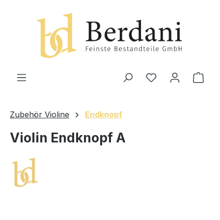
alt springen
Ware
Zubehör Violine
Endknopf
Violin Endknopf A
Bildergalerie überspringen