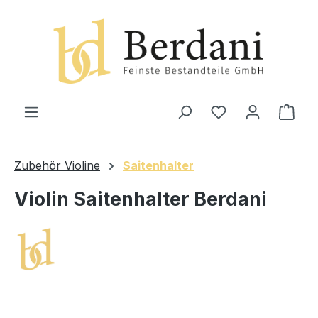
alt springen
Ware
Zubehör Violine
Saitenhalter
Violin Saitenhalter Berdani
Bildergalerie überspringen