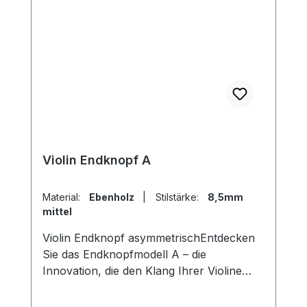
Violin Endknopf A
Material:
Ebenholz
|
Stilstärke:
8,5mm
mittel
Violin Endknopf asymmetrischEntdecken
Sie das Endknopfmodell A – die
Innovation, die den Klang Ihrer Violine
transformiert! Mit seinem einzigartigen
asymmetrischen inneren Durchmesser