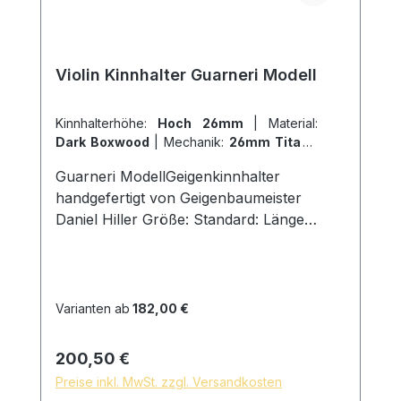
Violin Kinnhalter Guarneri Modell
Kinnhalterhöhe:
Hoch 26mm
|
Material:
Dark Boxwood
|
Mechanik:
26mm Titan
|
Modell:
Guarneri
Guarneri ModellGeigenkinnhalter
handgefertigt von Geigenbaumeister
Daniel Hiller Größe: Standard: Länge
125mm, Breite 65mm, Höhe 23mmHoch:
Länge 125mm, Breite 65mm, Höhe
25mm Flach: Länge 125mm, Breite 65mm ,
Höhe 19mm Holzarten: Dark Paper
Varianten ab
182,00 €
Ebenholz Dark Boxwood Boxwood
Sonwood Bucheenglischer Buchsbaum
Regulärer Preis:
200,50 €
Schrauben: Titan Kinnhalter
Preise inkl. MwSt. zzgl. Versandkosten
Doppelmechanik, Schlossgröße