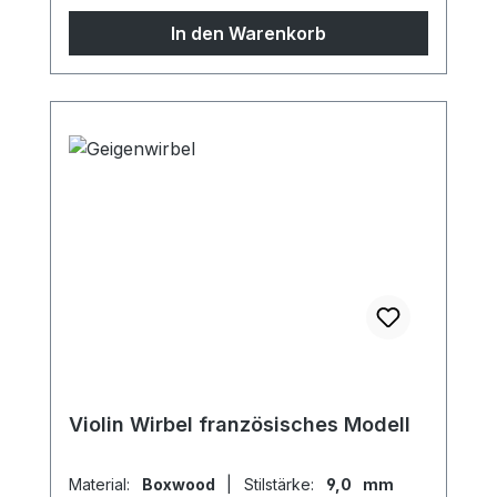
26mmKork: aus Portugal Oberfläche: mit
In den Warenkorb
reinem Leinöl fein geschliffen und poliert,
hautfreundliche und natürliche
Oberfläche *auf Wunsch sind
Sondermodelle möglich, sprechen Sie uns
gern an!
Violin Wirbel französisches Modell
Material:
Boxwood
|
Stilstärke:
9,0 mm