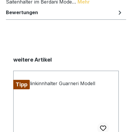
Saitenhalter im Berdani Mode…
Mehr
Bewertungen
Produktgalerie überspringen
weitere Artikel
Tipp