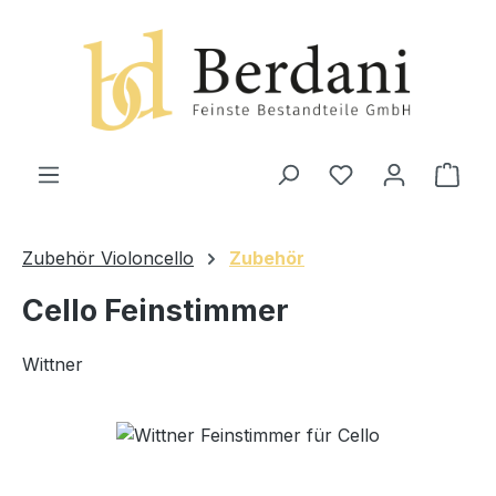
alt springen
Ware
Zubehör Violoncello
Zubehör
Cello Feinstimmer
Wittner
Bildergalerie überspringen