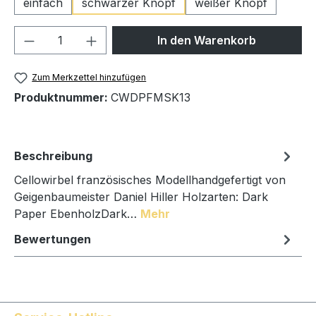
einfach
schwarzer Knopf
weißer Knopf
Produkt Anzahl: Gib den gewünschten We
In den Warenkorb
Zum Merkzettel hinzufügen
Produktnummer:
CWDPFMSK13
Beschreibung
Cellowirbel französisches Modellhandgefertigt von
Geigenbaumeister Daniel Hiller Holzarten: Dark
Paper EbenholzDark…
Mehr
Bewertungen