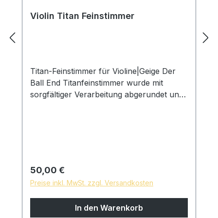
Violin Titan Feinstimmer
Titan-Feinstimmer für Violine|Geige Der
Ball End Titanfeinstimmer wurde mit
sorgfältiger Verarbeitung abgerundet und
geglättet. Die Saite wird somit nicht
beschädigt. Die Schallenergie kann direkt
und schnell übertragen werden. Um bei
Gebrauch sich stabil und geschmeidig zu
bewegen, befindet sich auf der
Hebelplatte ein Positionierungsschlitz.
Regulärer Preis:
50,00 €
Spieler können den Ton mit dem
Preise inkl. MwSt. zzgl. Versandkosten
Feinstimmer leicht und präzise einstellen.
Das Gewicht liegt bei etwa 1g Installation
In den Warenkorb
Die Mutter mit Innengewinde wird