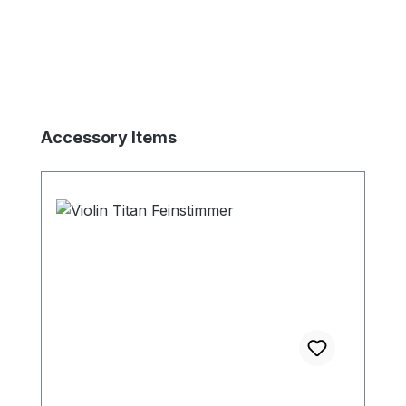
Produktgalerie überspringen
Accessory Items