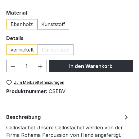
auswählen
Material
Ebenholz
Kunststoff
auswählen
Details
vernickelt
Carbonstab
(Diese Option ist zurzeit nicht verfügbar.
Produkt Anzahl: Gib den gewünschten We
In den Warenkorb
Zum Merkzettel hinzufügen
Produktnummer:
CSEBV
Beschreibung
Cellostachel Unsere Cellostachel werden von der
Firma Rohema Percussion von Hand angefertigt.