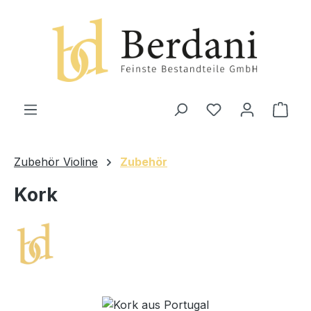
alt springen
Ware
Zubehör Violine
Zubehör
Kork
Bildergalerie überspringen