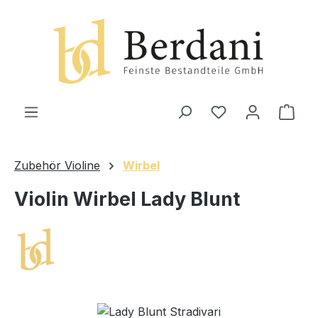
alt springen
Ware
Zubehör Violine
Wirbel
Violin Wirbel Lady Blunt
Bildergalerie überspringen