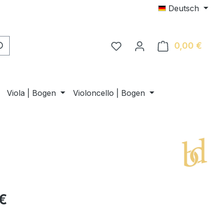
Deutsch
0,00 €
Ware
Viola | Bogen
Violoncello | Bogen
€