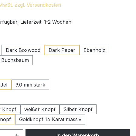
. MwSt. zzgl. Versandkosten
rfügbar, Lieferzeit: 1-2 Wochen
swählen
Dark Boxwood
Dark Paper
Ebenholz
r Buchsbaum
uswählen
ttel
9,0 mm stark
wählen
r Knopf
weißer Knopf
Silber Knopf
Knopf
Goldknopf 14 Karat massiv
 Anzahl: Gib den gewünschten Wert ein 
In den Warenkorb