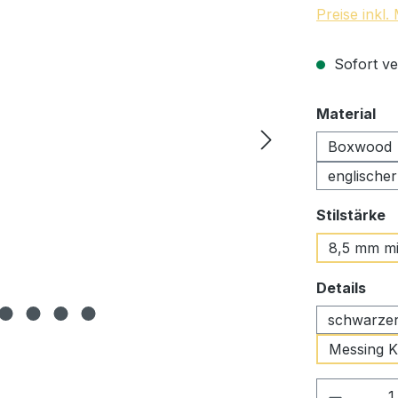
Preise inkl
Sofort ve
au
Material
Boxwood
englische
a
Stilstärke
8,5 mm mi
aus
Details
schwarze
Messing 
Produkt