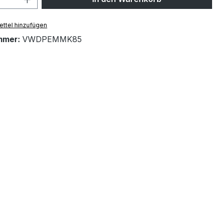
ttel hinzufügen
mmer:
VWDPEMMK85