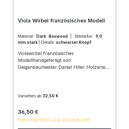
Viola Wirbel französisches Modell
Material:
Dark Boxwood
|
Stilstärke:
9,0
mm stark
|
Details:
schwarzer Knopf
Violawirbel französisches
Modellhandgefertigt von
Geigenbaumeister Daniel Hiller Holzarten:
Dark Paper EbenholzDark Boxwood
Boxwood englischer Buchsbaum
Stielstärke: Stark 9,00mm D am Ring Mittel
8,5mm D am Ring Schwach 8mm D am
Varianten ab
32,50 €
Ring Kopfbreite: 24mm D Oberfläche: mit
reinem Leinöl fein geschliffen und poliert
Regulärer Preis:
36,50 €
hautfreundliche und natürliche
Preise inkl. MwSt. zzgl. Versandkosten
Oberfläche *auf Wunsch sind