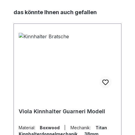
Produktgalerie überspringen
das könnte Ihnen auch gefallen
Viola Kinnhalter Guarneri Modell
Material:
Boxwood
|
Mechanik:
Titan
Kinnhalterdoppelmechanik 38mm
|