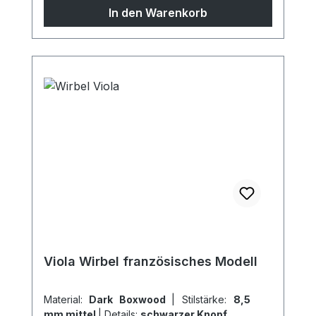
Sondermodelle möglich, sprechen Sie uns
In den Warenkorb
gern an!
Viola Wirbel französisches Modell
Material:
Dark Boxwood
|
Stilstärke:
8,5
mm mittel
|
Details:
schwarzer Knopf