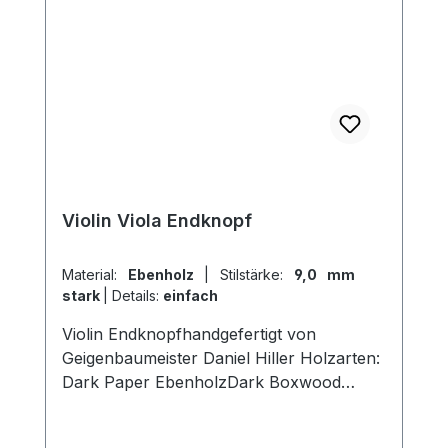
Violin Viola Endknopf
Material:
Ebenholz
|
Stilstärke:
9,0 mm
stark
|
Details:
einfach
Violin Endknopfhandgefertigt von
Geigenbaumeister Daniel Hiller Holzarten:
Dark Paper EbenholzDark Boxwood
Boxwood Stielstärke: Stark 9,00mm D am
Ring Mittel 8,5mm D am Ring Schwach