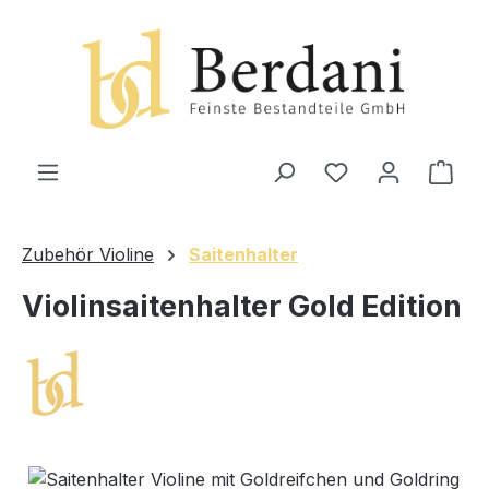
alt springen
Ware
Zubehör Violine
Saitenhalter
Violinsaitenhalter Gold Edition
Bildergalerie überspringen