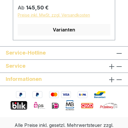
Sonwood Buche Reifchenmaterial: Dark
Regulärer Preis:
Ab
145,50 €
PaperEbenholz Buchsbaum Neusilber
Preise inkl. MwSt. zzgl. Versandkosten
Messing Massives Gold Hängesaite: mit
Kunststoffhängesaite und geflochtener
Varianten
Textilschnur, Länge individuell einstellbar
Oberfläche: mit reinem Leinöl fein
geschliffen und poliert hautfreundliche
und natürliche Oberfläche *auf Wunsch
Service-Hotline
sind Sondermodelle möglich, sprechen Sie
Service
uns gern an!
Informationen
Alle Preise inkl. gesetzl. Mehrwertsteuer zzgl.