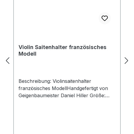
Violin Saitenhalter französisches
Modell
Beschreibung: Violinsaitenhalter
französisches ModellHandgefertigt von
Geigenbaumeister Daniel Hiller Größe:
Standard Saitenhalter 110x44mm,
Schlitzbreite 29mm Kurzer Saitenhalter
107x44mm, Schlitzbreite 29mm
Holzarten: Dark Paper Dark Boxwood
BoxwoodEnglischer Buchsbaum Ebenholz