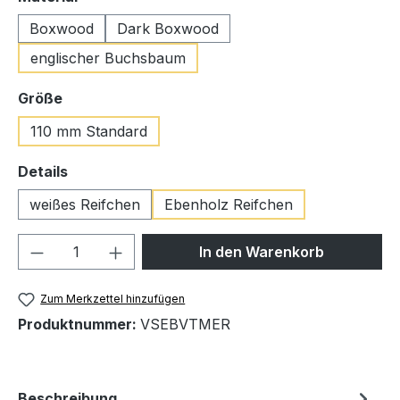
Boxwood
Dark Boxwood
englischer Buchsbaum
auswählen
Größe
110 mm Standard
auswählen
Details
weißes Reifchen
Ebenholz Reifchen
Produkt Anzahl: Gib den gewünschten We
In den Warenkorb
Zum Merkzettel hinzufügen
Produktnummer:
VSEBVTMER
Beschreibung