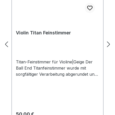
Violin Titan Feinstimmer
Titan-Feinstimmer für Violine|Geige Der
Ball End Titanfeinstimmer wurde mit
sorgfältiger Verarbeitung abgerundet und
geglättet. Die Saite wird somit nicht
beschädigt. Die Schallenergie kann direkt
und schnell übertragen werden. Um bei
Gebrauch sich stabil und geschmeidig zu
bewegen, befindet sich auf der
Hebelplatte ein Positionierungsschlitz.
Regulärer Preis:
50,00 €