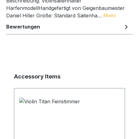
Beschreibung: Violinsaitenhalter
HarfenmodellHandgefertigt von Geigenbaumeister
Daniel Hiller Größe: Standard Saitenha…
Mehr
Bewertungen
Produktgalerie überspringen
Accessory Items