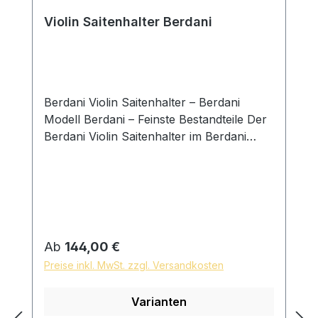
Violin Saitenhalter Berdani
Berdani Violin Saitenhalter – Berdani
Modell Berdani – Feinste Bestandteile Der
Berdani Violin Saitenhalter im Berdani
Modell vereint klare Formensprache mit
präziser handwerklicher Ausführung.
Entwickelt mit dem Anspruch einer
ruhigen, ausgewogenen Gestaltung, fügt
sich dieses Modell harmonisch in
unterschiedlichste Instrumente ein und
Regulärer Preis:
Ab
144,00 €
unterstützt eine natürliche Übertragung
Preise inkl. MwSt. zzgl. Versandkosten
der Saitenschwingung. Jeder Saitenhalter
wird von Geigenbaumeister Daniel Hiller
Varianten
einzeln gefertigt und sorgfältig auf