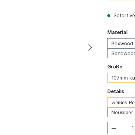
Sofort ve
au
Material
Boxwood
Sonowood
ausw
Größe
107mm ku
aus
Details
weißes Re
Neusilber
Produkt