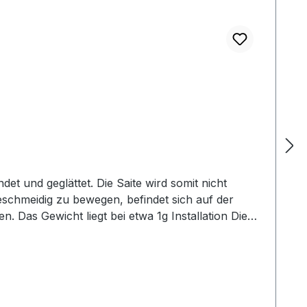
et und geglättet. Die Saite wird somit nicht
eschmeidig zu bewegen, befindet sich auf der
n. Das Gewicht liegt bei etwa 1g Installation Die
itenhalterloch befestigt. Zum Befestigen dient ein
wird die Saite von unten eingefedelt.Der
s aufgefeilt werden.