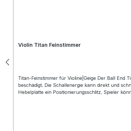
Violin Titan Feinstimmer
Titan-Feinstimmer für Violine|Geige Der Ball End Ti
beschädigt. Die Schallenergie kann direkt und sch
Hebelplatte ein Positionierungsschlitz. Spieler kön
Mutter mit Innengewinde wird entweder direkt in da
Imbusschlüssel. Die Metallplatte wird von unten in
Feinstimmer wird in die Mutter eingedreht. Falls da