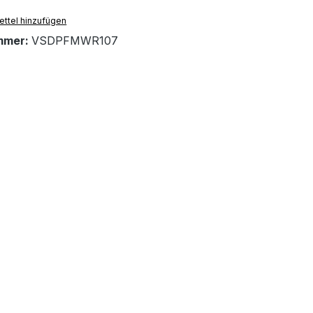
ttel hinzufügen
mmer:
VSDPFMWR107