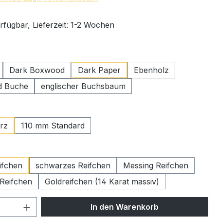
rfügbar, Lieferzeit: 1-2 Wochen
swählen
Dark Boxwood
Dark Paper
Ebenholz
 Buche
englischer Buchsbaum
ählen
rz
110 mm Standard
wählen
ifchen
schwarzes Reifchen
Messing Reifchen
 Reifchen
Goldreifchen (14 Karat massiv)
 Anzahl: Gib den gewünschten Wert ein 
In den Warenkorb