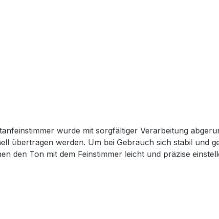
tanfeinstimmer wurde mit sorgfältiger Verarbeitung abgerund
nell übertragen werden. Um bei Gebrauch sich stabil und g
nen den Ton mit dem Feinstimmer leicht und präzise einstelle
s Saitenhalterloch oder mit einer zusätzlichen Mutter im Sa
 den Saitenhalterschlitz eingepasst. Durch das kleine Loch 
s Loch nicht richtig passt muss der Saitenhalterschlitz etwa