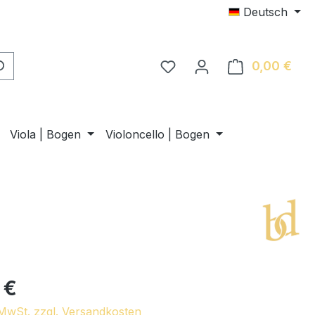
Deutsch
0,00 €
Ware
Viola | Bogen
Violoncello | Bogen
 €
. MwSt. zzgl. Versandkosten