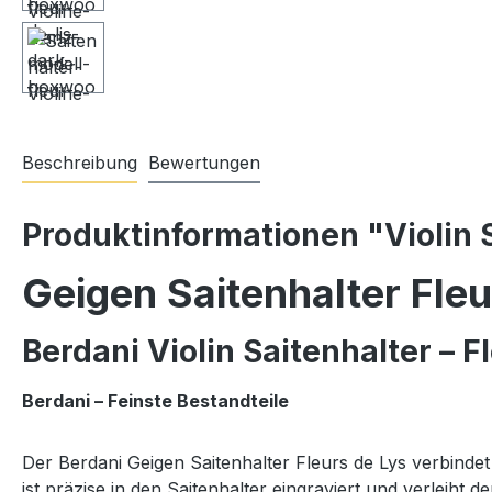
Beschreibung
Bewertungen
Produktinformationen "Violin S
Geigen
Saitenhalter
Fle
Berdani
Violin
Saitenhalter –
F
Berdani –
Feinste
Bestandteile
Der
Berdani
Geigen
Saitenhalter
Fleurs
de
Lys
verbinde
ist
präzise
in
den
Saitenhalter
eingraviert
und
verleiht
d