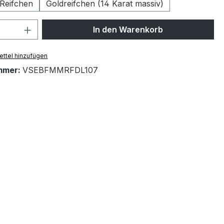
 Reifchen
Goldreifchen (14 Karat massiv)
 Anzahl: Gib den gewünschten Wert ein 
In den Warenkorb
ttel hinzufügen
mmer:
VSEBFMMRFDL107