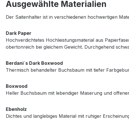
Ausgewählte
Materialien
Der
Saitenhalter
ist
in
verschiedenen
hochwertigen
Mate
Dark
Paper
Hochverdichtetes
Hochleistungsmaterial
aus
Papierfas
obertonreich
bei
gleichem
Gewicht.
Durchgehend
schw
Berdani´
s
Dark
Boxwood
Thermisch
behandelter
Buchsbaum
mit
tiefer
Farbgebu
Boxwood
Heller
Buchsbaum
mit
lebendiger
Maserung
und
offene
Ebenholz
Dichtes
und
langlebiges
Material
mit
ruhiger
Erscheinun