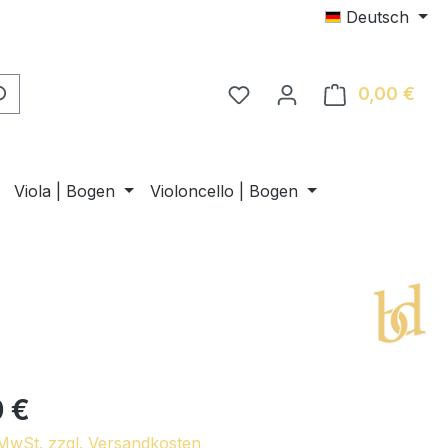
Deutsch
0,00 €
Ware
Viola | Bogen
Violoncello | Bogen
 €
. MwSt. zzgl. Versandkosten