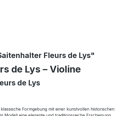
aitenhalter Fleurs de Lys"
urs
de
Lys –
Violine
leurs
de
Lys
t
klassische
Formgebung
mit
einer
kunstvollen
historischen
em
Modell
eine
elegante
und
traditionsreiche
Erscheinung.