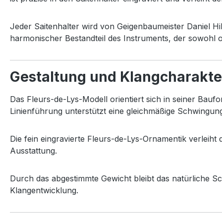
Jeder
Saitenhalter
wird
von
Geigenbaumeister
Daniel
Hi
harmonischer
Bestandteil
des
Instruments,
der
sowohl
Gestaltung
und
Klangcharakte
Das
Fleurs-
de-
Lys-
Modell
orientiert
sich
in
seiner
Bauf
Linienführung
unterstützt
eine
gleichmäßige
Schwingun
Die
fein
eingravierte
Fleurs-
de-
Lys-
Ornamentik
verleiht
Ausstattung.
Durch
das
abgestimmte
Gewicht
bleibt
das
natürliche
Sc
Klangentwicklung.