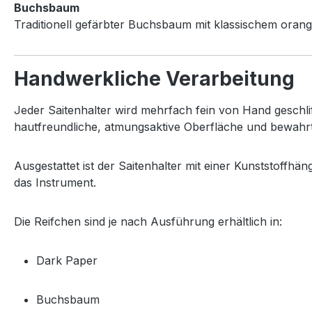
Buchsbaum
Traditionell
gefärbter
Buchsbaum
mit
klassischem
orang
Handwerkliche
Verarbeitung
Jeder
Saitenhalter
wird
mehrfach
fein
von
Hand
geschli
hautfreundliche,
atmungsaktive
Oberfläche
und
bewahr
Ausgestattet
ist
der
Saitenhalter
mit
einer
Kunststoffhän
das
Instrument.
Die
Reifchen
sind
je
nach
Ausführung
erhältlich
in:
Dark
Paper
Buchsbaum