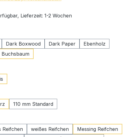
rfügbar, Lieferzeit: 1-2 Wochen
swählen
Dark Boxwood
Dark Paper
Ebenholz
er Buchsbaum
auswählen
is
ählen
rz
110 mm Standard
wählen
 Reifchen
weißes Reifchen
Messing Reifchen