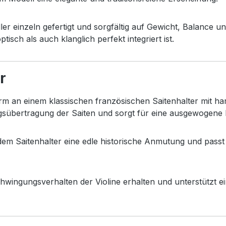
ller
einzeln
gefertigt
und
sorgfältig
auf
Gewicht,
Balance
u
optisch
als
auch
klanglich
perfekt
integriert
ist.
r
orm
an
einem
klassischen
französischen
Saitenhalter
mit
ha
gsübertragung
der
Saiten
und
sorgt
für
eine
ausgewogene
dem
Saitenhalter
eine
edle
historische
Anmutung
und
pass
hwingungsverhalten
der
Violine
erhalten
und
unterstützt
e