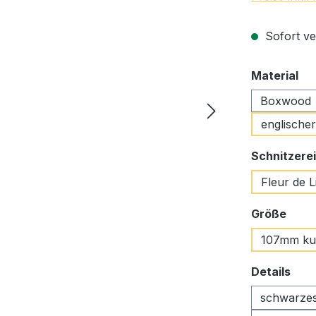
Sofort ve
au
Material
Boxwood
englisch
Schnitzerei
Fleur de L
ausw
Größe
107mm ku
aus
Details
schwarzes