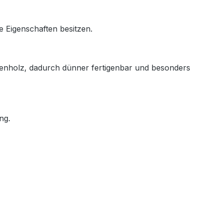
le
Eigenschaften
besitzen.
enholz,
dadurch
dünner
fertigenbar
und
besonders
ng.