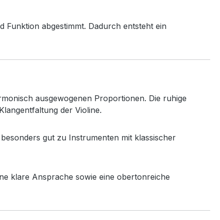
nd
Funktion
abgestimmt.
Dadurch
entsteht
ein
rmonisch
ausgewogenen
Proportionen.
Die
ruhige
Klangentfaltung
der
Violine.
t
besonders
gut
zu
Instrumenten
mit
klassischer
ine
klare
Ansprache
sowie
eine
obertonreiche