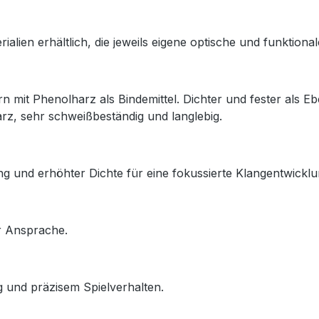
rialien
erhältlich,
die
jeweils
eigene
optische
und
funktiona
ern
mit
Phenolharz
als
Bindemittel.
Dichter
und
fester
als
Eb
arz,
sehr
schweißbeständig
und
langlebig.
ng
und
erhöhter
Dichte
für
eine
fokussierte
Klangentwicklu
r
Ansprache.
g
und
präzisem
Spielverhalten.