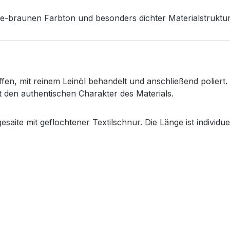
e-
braunen
Farbton
und
besonders
dichter
Materialstruktur
ffen,
mit
reinem
Leinöl
behandelt
und
anschließend
poliert.
t
den
authentischen
Charakter
des
Materials.
gesaite
mit
geflochtener
Textilschnur.
Die
Länge
ist
individue