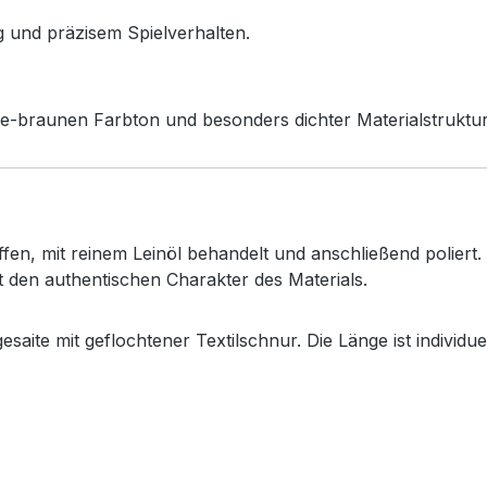
g
und
präzisem
Spielverhalten.
e-
braunen
Farbton
und
besonders
dichter
Materialstruktur
ffen,
mit
reinem
Leinöl
behandelt
und
anschließend
poliert.
t
den
authentischen
Charakter
des
Materials.
gesaite
mit
geflochtener
Textilschnur.
Die
Länge
ist
individue