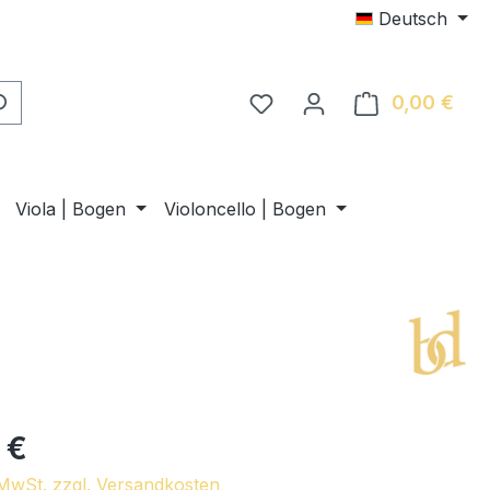
Deutsch
0,00 €
Ware
Viola | Bogen
Violoncello | Bogen
 €
. MwSt. zzgl. Versandkosten