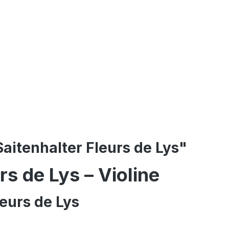
aitenhalter Fleurs de Lys"
urs
de
Lys –
Violine
leurs
de
Lys