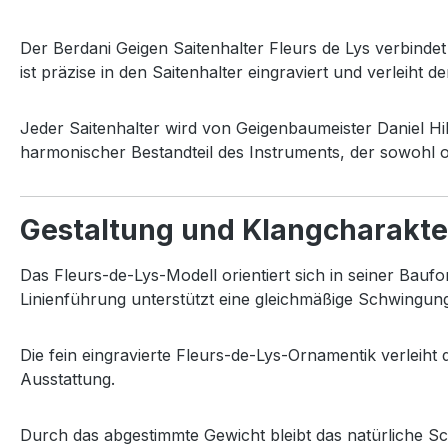
Der
Berdani
Geigen
Saitenhalter
Fleurs
de
Lys
verbinde
ist
präzise
in
den
Saitenhalter
eingraviert
und
verleiht
d
Jeder
Saitenhalter
wird
von
Geigenbaumeister
Daniel
Hi
harmonischer
Bestandteil
des
Instruments,
der
sowohl
Gestaltung
und
Klangcharakte
Das
Fleurs-
de-
Lys-
Modell
orientiert
sich
in
seiner
Bauf
Linienführung
unterstützt
eine
gleichmäßige
Schwingun
Die
fein
eingravierte
Fleurs-
de-
Lys-
Ornamentik
verleiht
Ausstattung.
Durch
das
abgestimmte
Gewicht
bleibt
das
natürliche
Sc