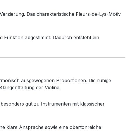
Verzierung.
Das
charakteristische
Fleurs-
de-
Lys-
Motiv
nd
Funktion
abgestimmt.
Dadurch
entsteht
ein
rmonisch
ausgewogenen
Proportionen.
Die
ruhige
Klangentfaltung
der
Violine.
t
besonders
gut
zu
Instrumenten
mit
klassischer
ine
klare
Ansprache
sowie
eine
obertonreiche