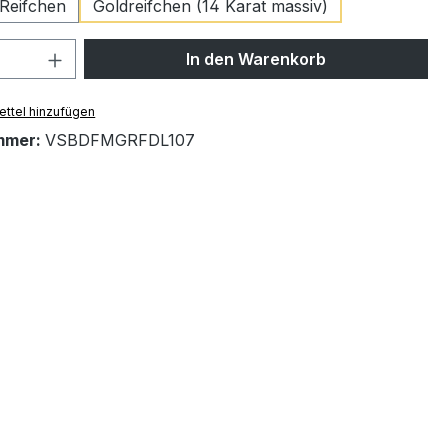
 Reifchen
Goldreifchen (14 Karat massiv)
 Anzahl: Gib den gewünschten Wert ein 
In den Warenkorb
ttel hinzufügen
mmer:
VSBDFMGRFDL107