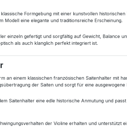
t
klassische
Formgebung
mit
einer
kunstvollen
historischen
em
Modell
eine
elegante
und
traditionsreiche
Erscheinung.
ller
einzeln
gefertigt
und
sorgfältig
auf
Gewicht,
Balance
u
optisch
als
auch
klanglich
perfekt
integriert
ist.
r
orm
an
einem
klassischen
französischen
Saitenhalter
mit
ha
gsübertragung
der
Saiten
und
sorgt
für
eine
ausgewogene
dem
Saitenhalter
eine
edle
historische
Anmutung
und
pass
hwingungsverhalten
der
Violine
erhalten
und
unterstützt
e