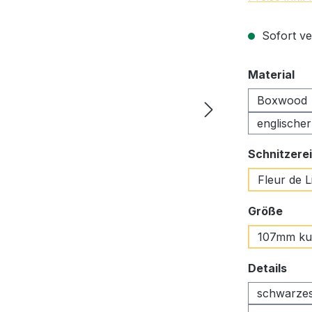
Sofort ve
au
Material
Boxwood
englische
Schnitzerei
Fleur de L
ausw
Größe
107mm ku
aus
Details
schwarzes