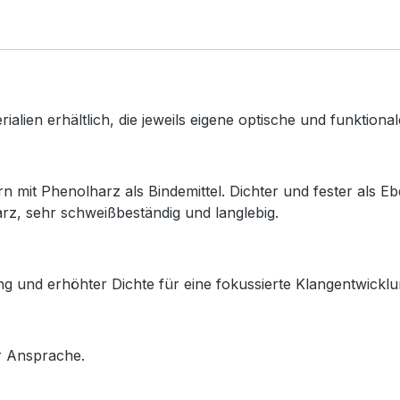
rialien
erhältlich,
die
jeweils
eigene
optische
und
funktiona
ern
mit
Phenolharz
als
Bindemittel.
Dichter
und
fester
als
Eb
arz,
sehr
schweißbeständig
und
langlebig.
ng
und
erhöhter
Dichte
für
eine
fokussierte
Klangentwicklu
r
Ansprache.