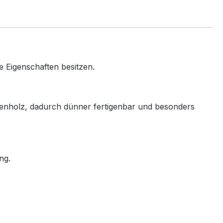
le
Eigenschaften
besitzen.
enholz,
dadurch
dünner
fertigenbar
und
besonders
ng.