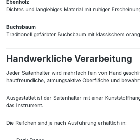
Ebenholz
Dichtes
und
langlebiges
Material
mit
ruhiger
Erscheinun
Buchsbaum
Traditionell
gefärbter
Buchsbaum
mit
klassischem
orang
Handwerkliche
Verarbeitung
Jeder
Saitenhalter
wird
mehrfach
fein
von
Hand
geschli
hautfreundliche,
atmungsaktive
Oberfläche
und
bewahr
Ausgestattet
ist
der
Saitenhalter
mit
einer
Kunststoffhän
das
Instrument.
Die
Reifchen
sind
je
nach
Ausführung
erhältlich
in: