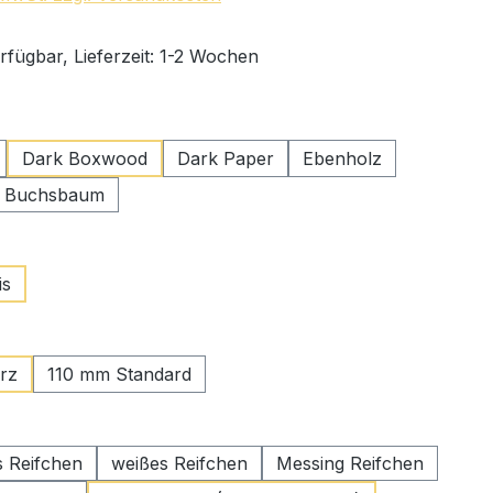
rfügbar, Lieferzeit: 1-2 Wochen
swählen
Dark Boxwood
Dark Paper
Ebenholz
r Buchsbaum
auswählen
is
ählen
rz
110 mm Standard
wählen
 Reifchen
weißes Reifchen
Messing Reifchen