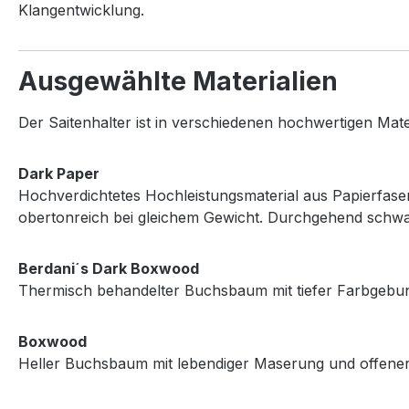
Klangentwicklung.
Ausgewählte
Materialien
Der
Saitenhalter
ist
in
verschiedenen
hochwertigen
Mate
Dark
Paper
Hochverdichtetes
Hochleistungsmaterial
aus
Papierfas
obertonreich
bei
gleichem
Gewicht.
Durchgehend
schw
Berdani´
s
Dark
Boxwood
Thermisch
behandelter
Buchsbaum
mit
tiefer
Farbgebu
Boxwood
Heller
Buchsbaum
mit
lebendiger
Maserung
und
offene