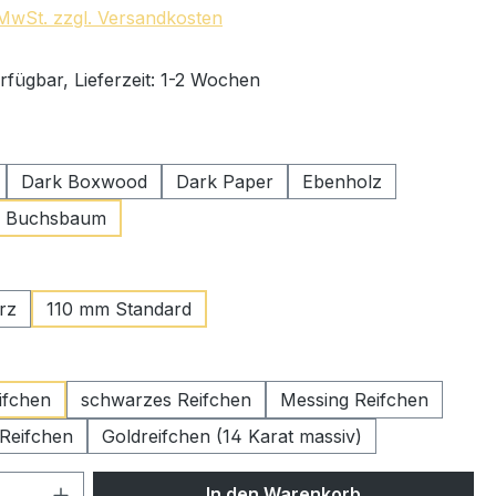
. MwSt. zzgl. Versandkosten
rfügbar, Lieferzeit: 1-2 Wochen
swählen
Dark Boxwood
Dark Paper
Ebenholz
er Buchsbaum
ählen
rz
110 mm Standard
wählen
ifchen
schwarzes Reifchen
Messing Reifchen
 Reifchen
Goldreifchen (14 Karat massiv)
 Anzahl: Gib den gewünschten Wert ein 
In den Warenkorb