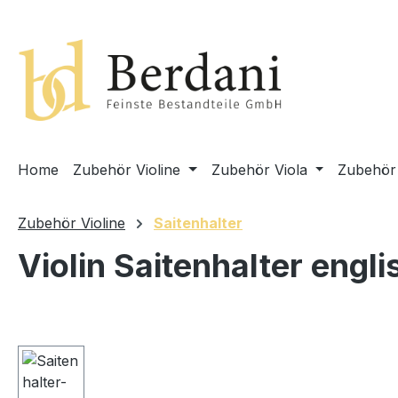
springen
Zur Hauptnavigation springen
Home
Zubehör Violine
Zubehör Viola
Zubehör 
Zubehör Violine
Saitenhalter
Violin Saitenhalter engl
Bildergalerie überspringen