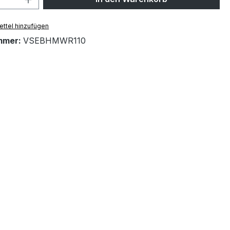
ttel hinzufügen
mmer:
VSEBHMWR110