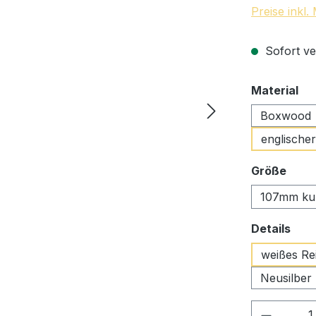
Preise inkl
Sofort ve
au
Material
Boxwood
englisch
ausw
Größe
107mm ku
aus
Details
weißes Re
Neusilber
Produkt