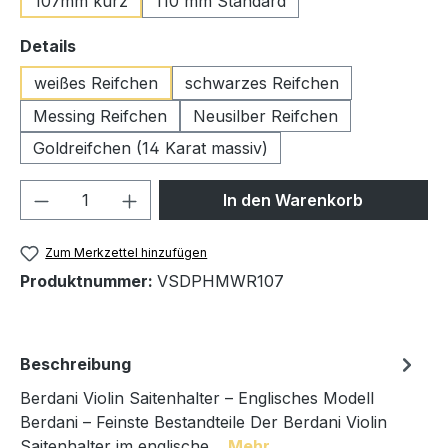
107mm kurz
110 mm Standard
auswählen
Details
weißes Reifchen
schwarzes Reifchen
Messing Reifchen
Neusilber Reifchen
Goldreifchen (14 Karat massiv)
Produkt Anzahl: Gib den gewünschten We
In den Warenkorb
Zum Merkzettel hinzufügen
Produktnummer:
VSDPHMWR107
Beschreibung
Berdani Violin Saitenhalter – Englisches Modell
Berdani – Feinste Bestandteile Der Berdani Violin
Saitenhalter im englische…
Mehr