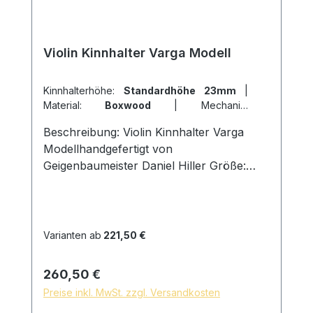
Violin Kinnhalter Varga Modell
Kinnhalterhöhe:
Standardhöhe 23mm
|
Material:
Boxwood
|
Mechanik:
Hillschrauben Titan
|
Modell:
Modell
Beschreibung: Violin Kinnhalter Varga
Varga
Modellhandgefertigt von
Geigenbaumeister Daniel Hiller Größe:
Länge 142mm, Breite 73mm, Höhe
23mm Holzarten: Ebenholz Dark
Boxwood Boxwood Schrauben:
Kinnhalter Titan Hillschrauben,
Varianten ab
221,50 €
Schlossgröße 27mm Kork: aus Portugal
Oberfläche: mit reinem Leinöl fein
Regulärer Preis:
260,50 €
geschliffen und poliert, hautfreundliche
Preise inkl. MwSt. zzgl. Versandkosten
und natürliche Oberfläche * auf Wunsch