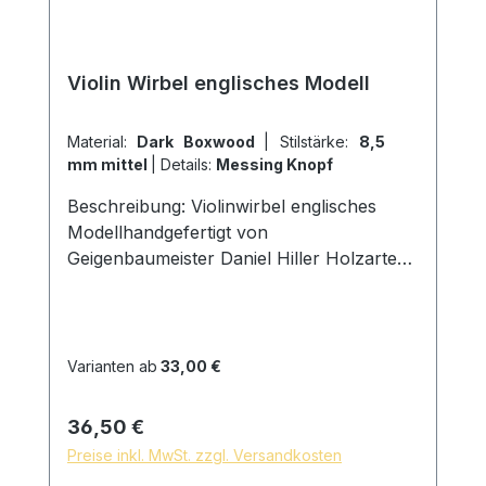
Violin Wirbel englisches Modell
Material:
Dark Boxwood
|
Stilstärke:
8,5
mm mittel
|
Details:
Messing Knopf
Beschreibung: Violinwirbel englisches
Modellhandgefertigt von
Geigenbaumeister Daniel Hiller Holzarten:
Dark Paper EbenholzDark Boxwood
Boxwoodenglischer Buchsbaum
Stielstärke: Stark 9,00mm D am Ring Mittel
8,5mm D am Ring Schwach 8mm D am
Varianten ab
33,00 €
Ring Kopfbreite: 22mm D Oberfläche: mit
reinem Leinöl fein geschliffen und poliert
Regulärer Preis:
36,50 €
hautfreundliche und natürliche
Preise inkl. MwSt. zzgl. Versandkosten
Oberfläche *auf Wunsch sind