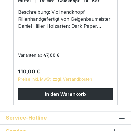
mittel
|
Details:
Goldknopf 14 Karat
massiv
Beschreibung: Violinendknopf
Rillenhandgefertigt von Geigenbaumeister
Daniel Hiller Holzarten: Dark Paper
EbenholzDark Boxwood
BoxwoodEnglischer Buchsbaum
Details:schwarzer Knopfweißer
KnopfGoldknopfMessingknopfNeusilberk
Varianten ab
47,00 €
nopfStielstärke: Stark 9,00mm D am Ring
Mittel 8,5mm D am Ring Schwach 8mm D
Regulärer Preis:
110,00 €
am Ring Oberfläche: mit reinem Leinöl fein
Preise inkl. MwSt. zzgl. Versandkosten
geschliffen und poliert hautfreundliche
und natürliche Oberfläche *auf Wunsch
In den Warenkorb
sind Sondermodelle möglich, sprechen Sie
uns gern an!
Service-Hotline