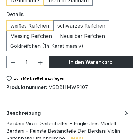
107mm kurz
110 mm Standard
auswählen
Details
weißes Reifchen
schwarzes Reifchen
Messing Reifchen
Neusilber Reifchen
Goldreifchen (14 Karat massiv)
Produkt Anzahl: Gib den gewünschten We
In den Warenkorb
Zum Merkzettel hinzufügen
Produktnummer:
VSDBHMWR107
Beschreibung
Berdani Violin Saitenhalter – Englisches Modell
Berdani – Feinste Bestandteile Der Berdani Violin
Saitenhalter im englische…
Mehr