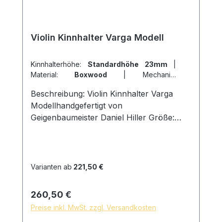
Violin Kinnhalter Varga Modell
Kinnhalterhöhe:
Standardhöhe 23mm
|
Material:
Boxwood
|
Mechanik:
Hillschrauben Titan
|
Modell:
Modell
Beschreibung: Violin Kinnhalter Varga
Varga
Modellhandgefertigt von
Geigenbaumeister Daniel Hiller Größe:
Länge 142mm, Breite 73mm, Höhe
23mm Holzarten: Ebenholz Dark
Boxwood Boxwood Schrauben:
Kinnhalter Titan Hillschrauben,
Varianten ab
221,50 €
Schlossgröße 27mm Kork: aus Portugal
Oberfläche: mit reinem Leinöl fein
Regulärer Preis:
260,50 €
geschliffen und poliert, hautfreundliche
Preise inkl. MwSt. zzgl. Versandkosten
und natürliche Oberfläche * auf Wunsch