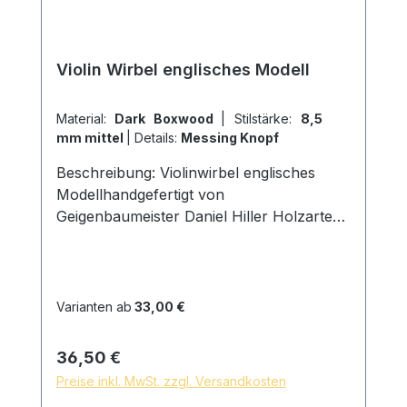
Violin Wirbel englisches Modell
Material:
Dark Boxwood
|
Stilstärke:
8,5
mm mittel
|
Details:
Messing Knopf
Beschreibung: Violinwirbel englisches
Modellhandgefertigt von
Geigenbaumeister Daniel Hiller Holzarten:
Dark Paper EbenholzDark Boxwood
Boxwoodenglischer Buchsbaum
Stielstärke: Stark 9,00mm D am Ring Mittel
8,5mm D am Ring Schwach 8mm D am
Varianten ab
33,00 €
Ring Kopfbreite: 22mm D Oberfläche: mit
reinem Leinöl fein geschliffen und poliert
Regulärer Preis:
36,50 €
hautfreundliche und natürliche
Preise inkl. MwSt. zzgl. Versandkosten
Oberfläche *auf Wunsch sind