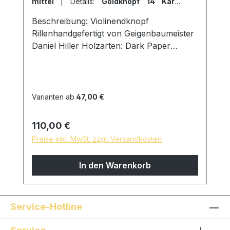
mittel
|
Details:
Goldknopf 14 Karat
massiv
Beschreibung: Violinendknopf
Rillenhandgefertigt von Geigenbaumeister
Daniel Hiller Holzarten: Dark Paper
EbenholzDark Boxwood
BoxwoodEnglischer Buchsbaum
Details:schwarzer Knopfweißer
KnopfGoldknopfMessingknopfNeusilberk
Varianten ab
47,00 €
nopfStielstärke: Stark 9,00mm D am Ring
Mittel 8,5mm D am Ring Schwach 8mm D
Regulärer Preis:
110,00 €
am Ring Oberfläche: mit reinem Leinöl fein
Preise inkl. MwSt. zzgl. Versandkosten
geschliffen und poliert hautfreundliche
und natürliche Oberfläche *auf Wunsch
In den Warenkorb
sind Sondermodelle möglich, sprechen Sie
uns gern an!
Service-Hotline