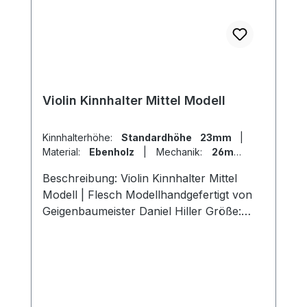
Violin Kinnhalter Mittel Modell
Kinnhalterhöhe:
Standardhöhe 23mm
|
Material:
Ebenholz
|
Mechanik:
26mm
Titan
|
Modell:
Flesch
Beschreibung: Violin Kinnhalter Mittel
Modell | Flesch Modellhandgefertigt von
Geigenbaumeister Daniel Hiller Größe:
Länge 107mm, Breite 57mm, Höhe
23mm Länge 107mm, Breite 57mm , Höhe
26mmLänge 107mm, Breite 57mm, Höhe
19mm Holzarten: Dark Paper Ebenholz
Dark Boxwood BoxwoodEnglischer