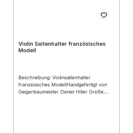
Violin Saitenhalter französisches
Modell
Beschreibung: Violinsaitenhalter
französisches ModellHandgefertigt von
Geigenbaumeister Daniel Hiller Größe:
Standard Saitenhalter 110x44mm,
Schlitzbreite 29mm Kurzer Saitenhalter
107x44mm, Schlitzbreite 29mm
Holzarten: Dark Paper Dark Boxwood
BoxwoodEnglischer Buchsbaum Ebenholz