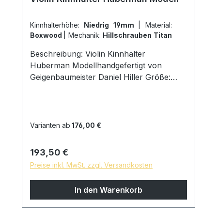
Kinnhalterhöhe:
Niedrig 19mm
|
Material:
Boxwood
|
Mechanik:
Hillschrauben Titan
Beschreibung: Violin Kinnhalter
Huberman Modellhandgefertigt von
Geigenbaumeister Daniel Hiller Größe:
Länge 117mm, Breite 70mm, Höhe
19mm Holzarten: Dark Paper Ebenholz
Dark Boxwood Boxwoodenglischer
Buchsbaum Schrauben: Kinnhalter Titan
Varianten ab
176,00 €
Hillschrauben, Schlossgröße 27mm Kork:
aus Portugal Oberfläche: mit reinem
Regulärer Preis:
193,50 €
Leinöl fein geschliffen und poliert,
Preise inkl. MwSt. zzgl. Versandkosten
hautfreundliche und natürliche
Oberfläche * auf Wunsch sind
In den Warenkorb
Sondermodelle möglich, sprechen Sie uns
gern an!