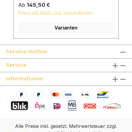
Sonwood Buche Reifchenmaterial: Dark
Regulärer Preis:
Ab
145,50 €
PaperEbenholz Buchsbaum Neusilber
Preise inkl. MwSt. zzgl. Versandkosten
Messing Massives Gold Hängesaite: mit
Kunststoffhängesaite und geflochtener
Varianten
Textilschnur, Länge individuell einstellbar
Oberfläche: mit reinem Leinöl fein
geschliffen und poliert hautfreundliche
und natürliche Oberfläche *auf Wunsch
Service-Hotline
sind Sondermodelle möglich, sprechen Sie
Service
uns gern an!
Informationen
Alle Preise inkl. gesetzl. Mehrwertsteuer zzgl.