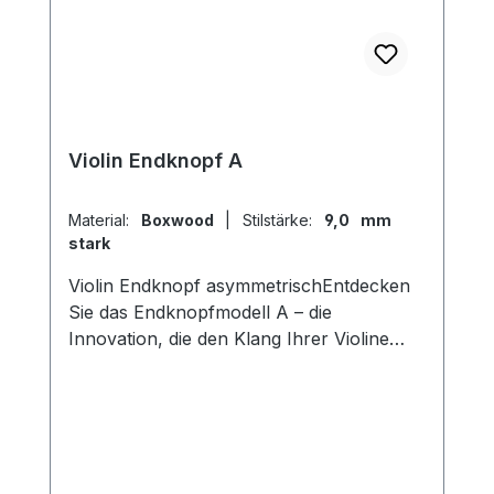
Violin Endknopf A
Material:
Boxwood
|
Stilstärke:
9,0 mm
stark
Violin Endknopf asymmetrischEntdecken
Sie das Endknopfmodell A – die
Innovation, die den Klang Ihrer Violine
transformiert! Mit seinem einzigartigen
asymmetrischen inneren Durchmesser
ermöglicht dieser Endknopf eine
vollkommen neue Klanggestaltung. Durch
einfaches Drehen des Endknopfes