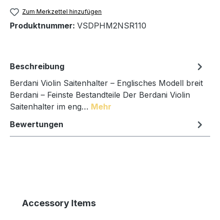
Zum Merkzettel hinzufügen
Produktnummer:
VSDPHM2NSR110
Beschreibung
Berdani Violin Saitenhalter – Englisches Modell breit
Berdani – Feinste Bestandteile Der Berdani Violin
Saitenhalter im eng…
Mehr
Bewertungen
Produktgalerie überspringen
Accessory Items