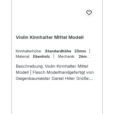
Violin Kinnhalter Mittel Modell
Kinnhalterhöhe:
Standardhöhe 23mm
|
Material:
Ebenholz
|
Mechanik:
26mm
Titan
|
Modell:
Flesch
Beschreibung: Violin Kinnhalter Mittel
Modell | Flesch Modellhandgefertigt von
Geigenbaumeister Daniel Hiller Größe:
Länge 107mm, Breite 57mm, Höhe
23mm Länge 107mm, Breite 57mm , Höhe
26mmLänge 107mm, Breite 57mm, Höhe
19mm Holzarten: Dark Paper Ebenholz
Dark Boxwood BoxwoodEnglischer