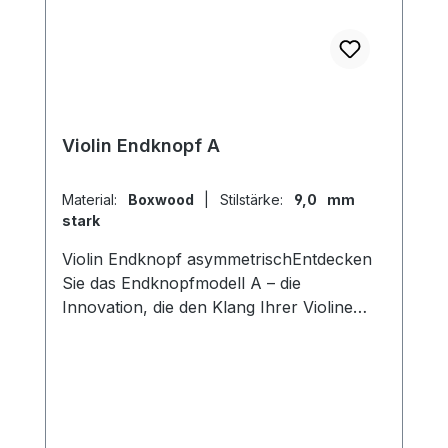
Violin Endknopf A
Material:
Boxwood
|
Stilstärke:
9,0 mm
stark
Violin Endknopf asymmetrischEntdecken
Sie das Endknopfmodell A – die
Innovation, die den Klang Ihrer Violine
transformiert! Mit seinem einzigartigen
asymmetrischen inneren Durchmesser
ermöglicht dieser Endknopf eine
vollkommen neue Klanggestaltung. Durch
einfaches Drehen des Endknopfes