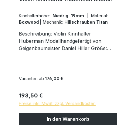
Kinnhalterhöhe:
Niedrig 19mm
|
Material:
Boxwood
|
Mechanik:
Hillschrauben Titan
Beschreibung: Violin Kinnhalter
Huberman Modellhandgefertigt von
Geigenbaumeister Daniel Hiller Größe:
Länge 117mm, Breite 70mm, Höhe
19mm Holzarten: Dark Paper Ebenholz
Dark Boxwood Boxwoodenglischer
Buchsbaum Schrauben: Kinnhalter Titan
Varianten ab
176,00 €
Hillschrauben, Schlossgröße 27mm Kork:
aus Portugal Oberfläche: mit reinem
Regulärer Preis:
193,50 €
Leinöl fein geschliffen und poliert,
Preise inkl. MwSt. zzgl. Versandkosten
hautfreundliche und natürliche
Oberfläche * auf Wunsch sind
In den Warenkorb
Sondermodelle möglich, sprechen Sie uns
gern an!