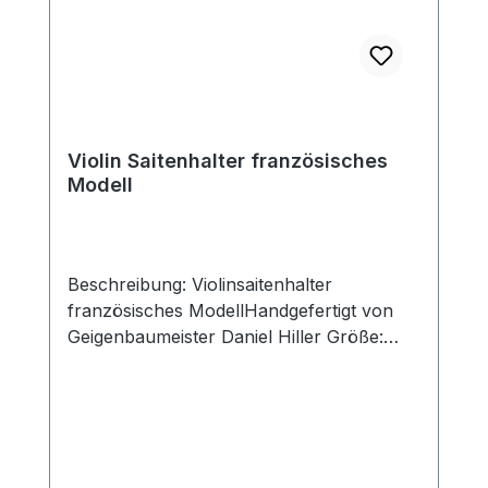
Violin Saitenhalter französisches
Modell
Beschreibung: Violinsaitenhalter
französisches ModellHandgefertigt von
Geigenbaumeister Daniel Hiller Größe:
Standard Saitenhalter 110x44mm,
Schlitzbreite 29mm Kurzer Saitenhalter
107x44mm, Schlitzbreite 29mm
Holzarten: Dark Paper Dark Boxwood
BoxwoodEnglischer Buchsbaum Ebenholz