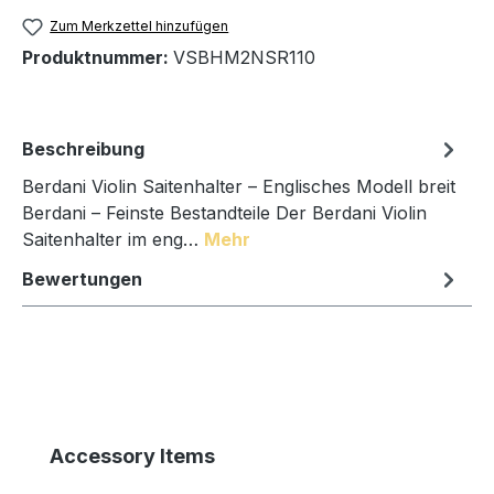
Zum Merkzettel hinzufügen
Produktnummer:
VSBHM2NSR110
Beschreibung
Berdani Violin Saitenhalter – Englisches Modell breit
Berdani – Feinste Bestandteile Der Berdani Violin
Saitenhalter im eng…
Mehr
Bewertungen
Produktgalerie überspringen
Accessory Items