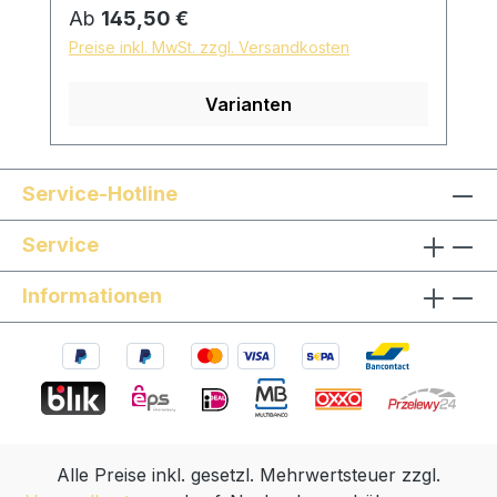
Sonwood Buche Reifchenmaterial: Dark
Regulärer Preis:
Ab
145,50 €
PaperEbenholz Buchsbaum Neusilber
Preise inkl. MwSt. zzgl. Versandkosten
Messing Massives Gold Hängesaite: mit
Kunststoffhängesaite und geflochtener
Varianten
Textilschnur, Länge individuell einstellbar
Oberfläche: mit reinem Leinöl fein
geschliffen und poliert hautfreundliche
und natürliche Oberfläche *auf Wunsch
Service-Hotline
sind Sondermodelle möglich, sprechen Sie
Service
uns gern an!
Informationen
Alle Preise inkl. gesetzl. Mehrwertsteuer zzgl.