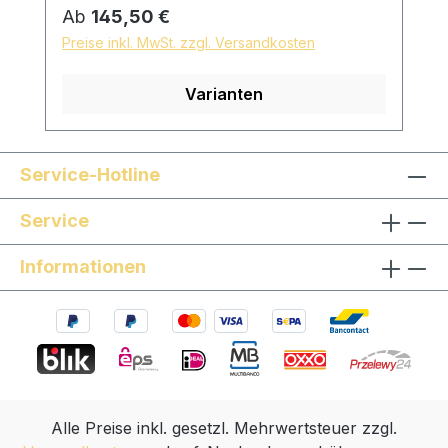
Sonwood Buche Reifchenmaterial: Dark
Regulärer Preis:
Ab
145,50 €
PaperEbenholz Buchsbaum Neusilber
Preise inkl. MwSt. zzgl. Versandkosten
Messing Massives Gold Hängesaite: mit
Kunststoffhängesaite und geflochtener
Varianten
Textilschnur, Länge individuell einstellbar
Oberfläche: mit reinem Leinöl fein
geschliffen und poliert hautfreundliche
und natürliche Oberfläche *auf Wunsch
Service-Hotline
sind Sondermodelle möglich, sprechen Sie
Service
uns gern an!
Informationen
Alle Preise inkl. gesetzl. Mehrwertsteuer zzgl.