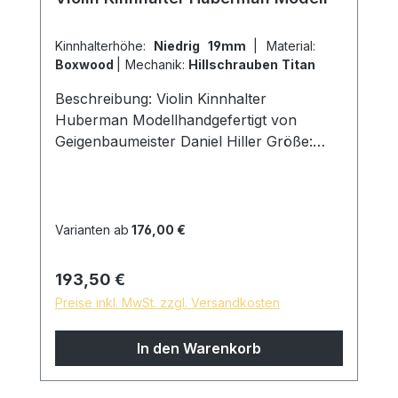
Kinnhalterhöhe:
Niedrig 19mm
|
Material:
Boxwood
|
Mechanik:
Hillschrauben Titan
Beschreibung: Violin Kinnhalter
Huberman Modellhandgefertigt von
Geigenbaumeister Daniel Hiller Größe:
Länge 117mm, Breite 70mm, Höhe
19mm Holzarten: Dark Paper Ebenholz
Dark Boxwood Boxwoodenglischer
Buchsbaum Schrauben: Kinnhalter Titan
Varianten ab
176,00 €
Hillschrauben, Schlossgröße 27mm Kork:
aus Portugal Oberfläche: mit reinem
Regulärer Preis:
193,50 €
Leinöl fein geschliffen und poliert,
Preise inkl. MwSt. zzgl. Versandkosten
hautfreundliche und natürliche
Oberfläche * auf Wunsch sind
In den Warenkorb
Sondermodelle möglich, sprechen Sie uns
gern an!