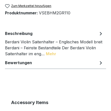
Zum Merkzettel hinzufügen
Produktnummer:
VSEBHM2GR110
Beschreibung
Berdani Violin Saitenhalter – Englisches Modell breit
Berdani – Feinste Bestandteile Der Berdani Violin
Saitenhalter im eng…
Mehr
Bewertungen
Produktgalerie überspringen
Accessory Items