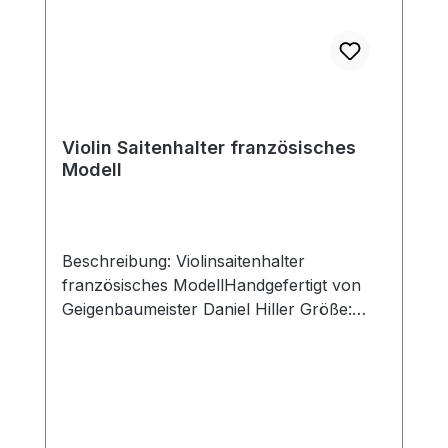
Violin Saitenhalter französisches
Modell
Beschreibung: Violinsaitenhalter
französisches ModellHandgefertigt von
Geigenbaumeister Daniel Hiller Größe:
Standard Saitenhalter 110x44mm,
Schlitzbreite 29mm Kurzer Saitenhalter
107x44mm, Schlitzbreite 29mm
Holzarten: Dark Paper Dark Boxwood
BoxwoodEnglischer Buchsbaum Ebenholz