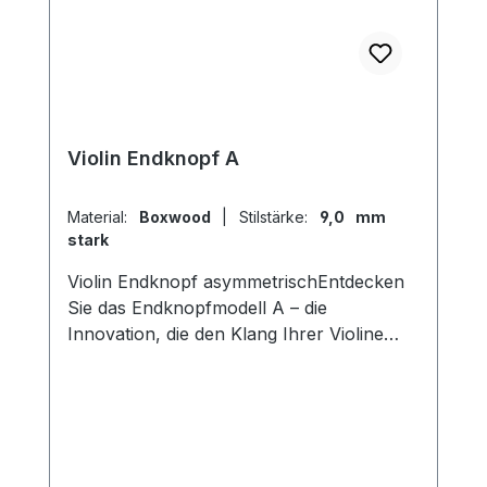
Violin Endknopf A
Material:
Boxwood
|
Stilstärke:
9,0 mm
stark
Violin Endknopf asymmetrischEntdecken
Sie das Endknopfmodell A – die
Innovation, die den Klang Ihrer Violine
transformiert! Mit seinem einzigartigen
asymmetrischen inneren Durchmesser
ermöglicht dieser Endknopf eine
vollkommen neue Klanggestaltung. Durch
einfaches Drehen des Endknopfes