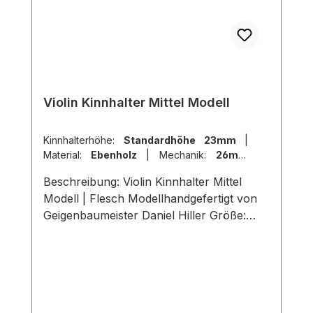
Violin Kinnhalter Mittel Modell
Kinnhalterhöhe:
Standardhöhe 23mm
|
Material:
Ebenholz
|
Mechanik:
26mm
Titan
|
Modell:
Flesch
Beschreibung: Violin Kinnhalter Mittel
Modell | Flesch Modellhandgefertigt von
Geigenbaumeister Daniel Hiller Größe:
Länge 107mm, Breite 57mm, Höhe
23mm Länge 107mm, Breite 57mm , Höhe
26mmLänge 107mm, Breite 57mm, Höhe
19mm Holzarten: Dark Paper Ebenholz
Dark Boxwood BoxwoodEnglischer