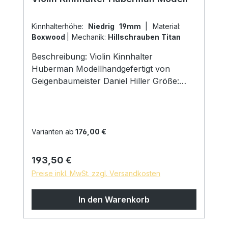
Kinnhalterhöhe:
Niedrig 19mm
|
Material:
Boxwood
|
Mechanik:
Hillschrauben Titan
Beschreibung: Violin Kinnhalter
Huberman Modellhandgefertigt von
Geigenbaumeister Daniel Hiller Größe:
Länge 117mm, Breite 70mm, Höhe
19mm Holzarten: Dark Paper Ebenholz
Dark Boxwood Boxwoodenglischer
Buchsbaum Schrauben: Kinnhalter Titan
Varianten ab
176,00 €
Hillschrauben, Schlossgröße 27mm Kork:
aus Portugal Oberfläche: mit reinem
Regulärer Preis:
193,50 €
Leinöl fein geschliffen und poliert,
Preise inkl. MwSt. zzgl. Versandkosten
hautfreundliche und natürliche
Oberfläche * auf Wunsch sind
In den Warenkorb
Sondermodelle möglich, sprechen Sie uns
gern an!