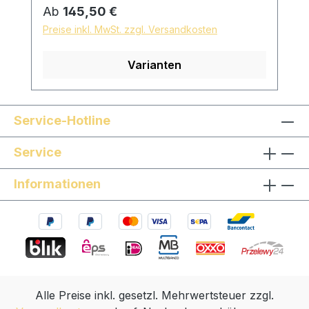
Sonwood Buche Reifchenmaterial: Dark
Regulärer Preis:
Ab
145,50 €
PaperEbenholz Buchsbaum Neusilber
Preise inkl. MwSt. zzgl. Versandkosten
Messing Massives Gold Hängesaite: mit
Kunststoffhängesaite und geflochtener
Varianten
Textilschnur, Länge individuell einstellbar
Oberfläche: mit reinem Leinöl fein
geschliffen und poliert hautfreundliche
und natürliche Oberfläche *auf Wunsch
Service-Hotline
sind Sondermodelle möglich, sprechen Sie
Service
uns gern an!
Informationen
Alle Preise inkl. gesetzl. Mehrwertsteuer zzgl.