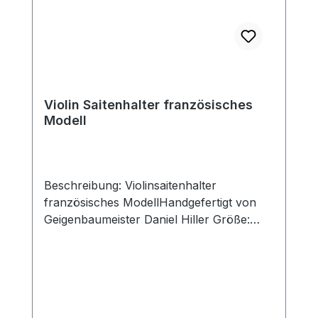
Violin Saitenhalter französisches
Modell
Beschreibung: Violinsaitenhalter
französisches ModellHandgefertigt von
Geigenbaumeister Daniel Hiller Größe:
Standard Saitenhalter 110x44mm,
Schlitzbreite 29mm Kurzer Saitenhalter
107x44mm, Schlitzbreite 29mm
Holzarten: Dark Paper Dark Boxwood
BoxwoodEnglischer Buchsbaum Ebenholz