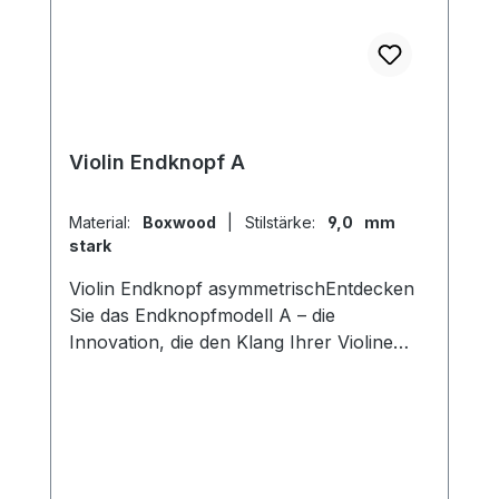
Violin Endknopf A
Material:
Boxwood
|
Stilstärke:
9,0 mm
stark
Violin Endknopf asymmetrischEntdecken
Sie das Endknopfmodell A – die
Innovation, die den Klang Ihrer Violine
transformiert! Mit seinem einzigartigen
asymmetrischen inneren Durchmesser
ermöglicht dieser Endknopf eine
vollkommen neue Klanggestaltung. Durch
einfaches Drehen des Endknopfes