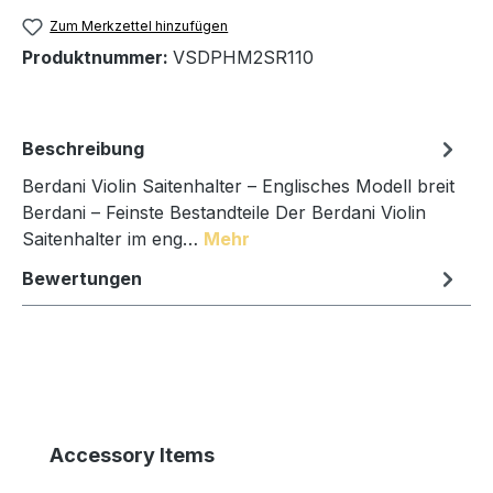
Zum Merkzettel hinzufügen
Produktnummer:
VSDPHM2SR110
Beschreibung
Berdani Violin Saitenhalter – Englisches Modell breit
Berdani – Feinste Bestandteile Der Berdani Violin
Saitenhalter im eng…
Mehr
Bewertungen
Produktgalerie überspringen
Accessory Items