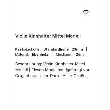
Violin Kinnhalter Mittel Modell
Kinnhalterhöhe:
Standardhöhe 23mm
|
Material:
Ebenholz
|
Mechanik:
26mm
Titan
|
Modell:
Flesch
Beschreibung: Violin Kinnhalter Mittel
Modell | Flesch Modellhandgefertigt von
Geigenbaumeister Daniel Hiller Größe:
Länge 107mm, Breite 57mm, Höhe
23mm Länge 107mm, Breite 57mm , Höhe
26mmLänge 107mm, Breite 57mm, Höhe
19mm Holzarten: Dark Paper Ebenholz
Dark Boxwood BoxwoodEnglischer