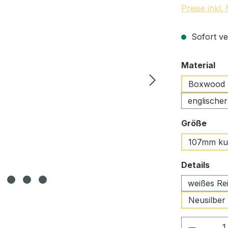
Preise inkl
Sofort ve
au
Material
Boxwood
englische
ausw
Größe
107mm ku
aus
Details
weißes Re
Neusilber
Produkt