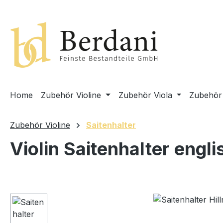
springen
Zur Hauptnavigation springen
Home
Zubehör Violine
Zubehör Viola
Zubehör 
Zubehör Violine
Saitenhalter
Violin Saitenhalter engl
Bildergalerie überspringen