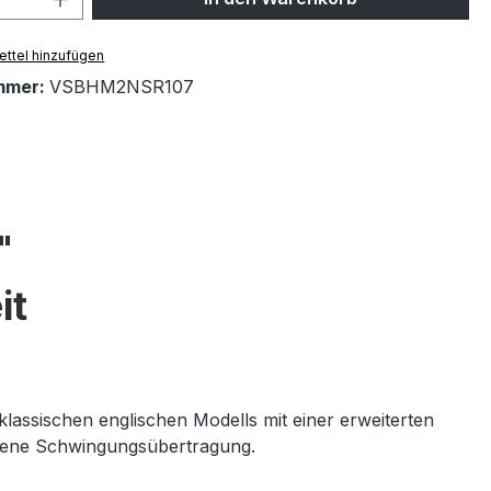
ttel hinzufügen
mmer:
VSBHM2NSR107
"
it
lassischen englischen Modells mit einer erweiterten
wogene Schwingungsübertragung.