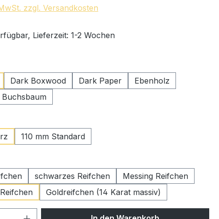
. MwSt. zzgl. Versandkosten
rfügbar, Lieferzeit: 1-2 Wochen
swählen
Dark Boxwood
Dark Paper
Ebenholz
r Buchsbaum
ählen
rz
110 mm Standard
wählen
ifchen
schwarzes Reifchen
Messing Reifchen
 Reifchen
Goldreifchen (14 Karat massiv)
 Anzahl: Gib den gewünschten Wert ein 
In den Warenkorb