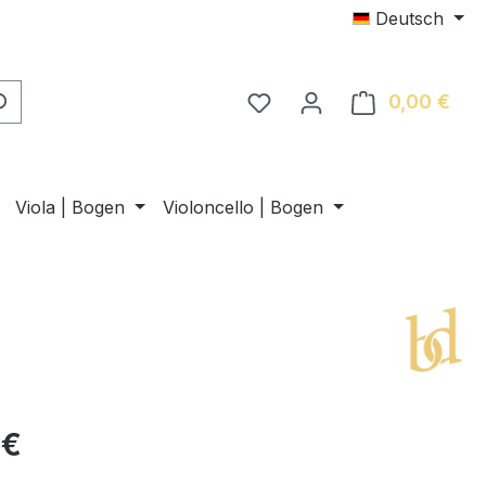
Deutsch
0,00 €
Ware
Viola | Bogen
Violoncello | Bogen
 €