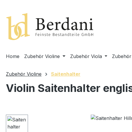
springen
Zur Hauptnavigation springen
Home
Zubehör Violine
Zubehör Viola
Zubehör 
Zubehör Violine
Saitenhalter
Violin Saitenhalter engl
Bildergalerie überspringen