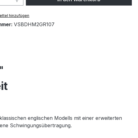
ttel hinzufügen
mmer:
VSBDHM2GR107
"
it
lassischen englischen Modells mit einer erweiterten
wogene Schwingungsübertragung.