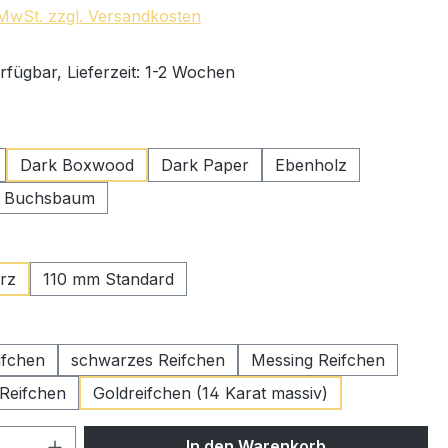
. MwSt. zzgl. Versandkosten
rfügbar, Lieferzeit: 1-2 Wochen
swählen
Dark Boxwood
Dark Paper
Ebenholz
r Buchsbaum
ählen
rz
110 mm Standard
wählen
ifchen
schwarzes Reifchen
Messing Reifchen
 Reifchen
Goldreifchen (14 Karat massiv)
 Anzahl: Gib den gewünschten Wert ein 
In den Warenkorb