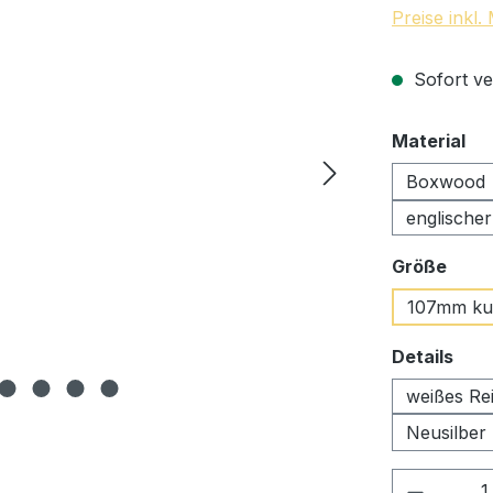
Preise inkl
Sofort ve
au
Material
Boxwood
englische
ausw
Größe
107mm ku
aus
Details
weißes Re
Neusilber
Produkt