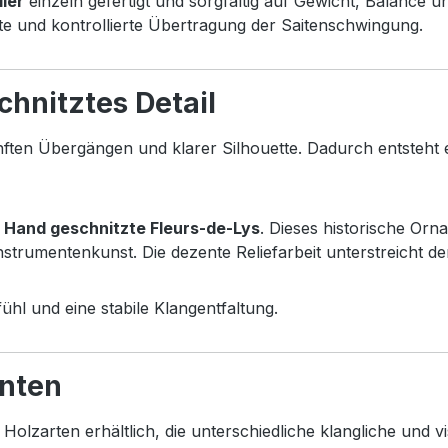
ller
einzeln gefertigt und sorgfältig auf Gewicht, Balance u
ekte und kontrollierte Übertragung der Saitenschwingung.
hnitztes Detail
nften Übergängen und klarer Silhouette. Dadurch entsteht e
n Hand geschnitzte Fleurs-de-Lys
. Dieses historische Or
 Instrumentenkunst. Die dezente Reliefarbeit unterstreicht 
hl und eine stabile Klangentfaltung.
nten
n Holzarten erhältlich, die unterschiedliche klangliche und v