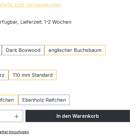
. MwSt. zzgl. Versandkosten
rfügbar, Lieferzeit: 1-2 Wochen
swählen
Dark Boxwood
englischer Buchsbaum
ählen
rz
110 mm Standard
wählen
ifchen
Ebenholz Reifchen
 Anzahl: Gib den gewünschten Wert ein 
In den Warenkorb
ttel hinzufügen