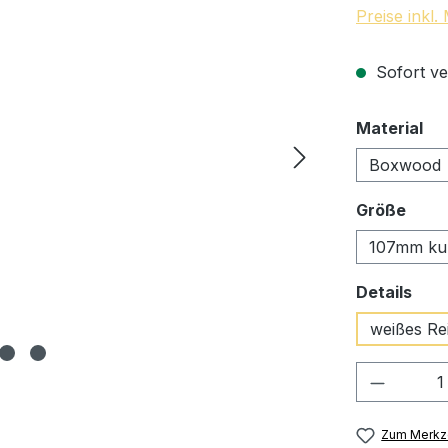
Preise inkl
Sofort ve
au
Material
Boxwood
ausw
Größe
107mm ku
aus
Details
weißes Re
Produkt
Zum Merkze