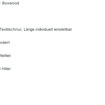
 · Boxwood
extilschnur, Länge individuell einstellbar
oliert
elteil
Hiller