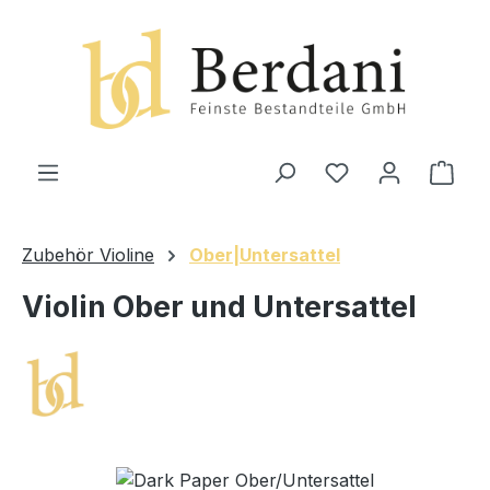
alt springen
Ware
Zubehör Violine
Ober|Untersattel
Violin Ober und Untersattel
Bildergalerie überspringen