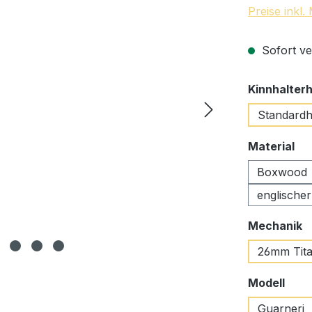
Preise inkl
Sofort ve
Kinnhalter
Standard
au
Material
Boxwood
englische
a
Mechanik
26mm Tit
aus
Modell
Guarneri