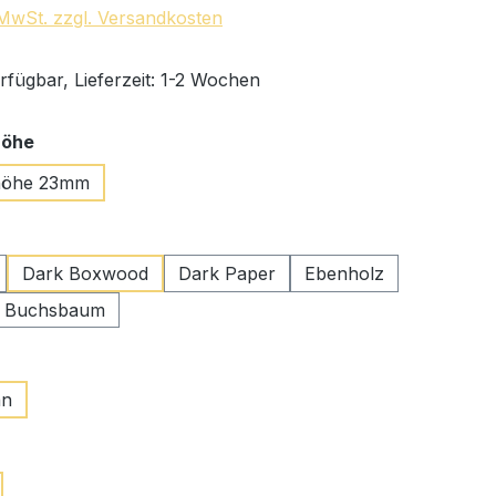
. MwSt. zzgl. Versandkosten
rfügbar, Lieferzeit: 1-2 Wochen
auswählen
höhe
höhe 23mm
swählen
Dark Boxwood
Dark Paper
Ebenholz
r Buchsbaum
uswählen
an
wählen