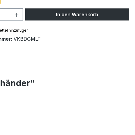
 Anzahl: Gib den gewünschten Wert ein 
In den Warenkorb
ttel hinzufügen
mmer:
VKBDGMLT
shänder"