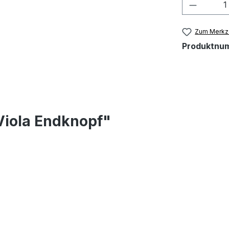
Produkt
Zum Merkze
Produktnu
Viola Endknopf"