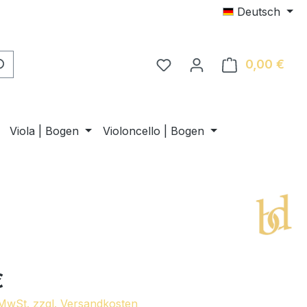
Deutsch
0,00 €
Ware
Viola | Bogen
Violoncello | Bogen
€
. MwSt. zzgl. Versandkosten