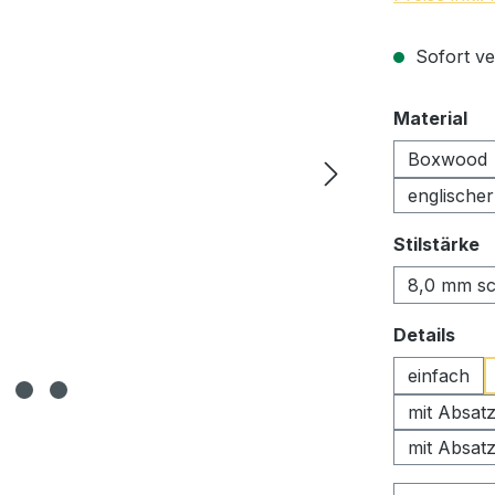
Sofort ve
au
Material
Boxwood
englische
a
Stilstärke
8,0 mm s
aus
Details
einfach
mit Absat
mit Absat