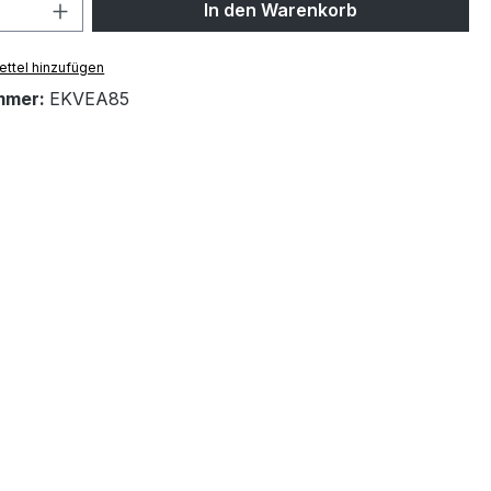
 Anzahl: Gib den gewünschten Wert ein 
In den Warenkorb
ttel hinzufügen
mmer:
EKVEA85