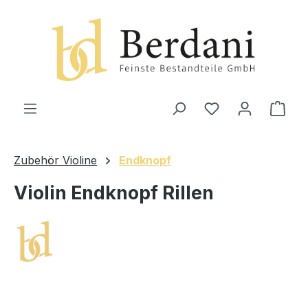
alt springen
Ware
Zubehör Violine
Endknopf
Violin Endknopf Rillen
Bildergalerie überspringen