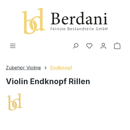
alt springen
Ware
Zubehör Violine
Endknopf
Violin Endknopf Rillen
Bildergalerie überspringen