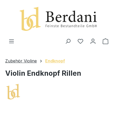
alt springen
Ware
Zubehör Violine
Endknopf
Violin Endknopf Rillen
Bildergalerie überspringen