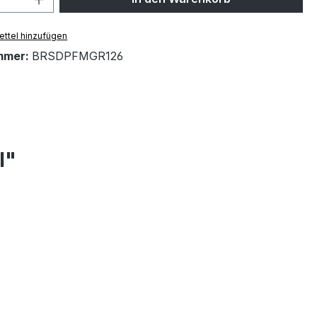
ttel hinzufügen
mmer:
BRSDPFMGR126
l"