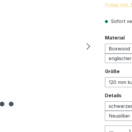
Preise inkl
Sofort ve
au
Material
Boxwood
englische
ausw
Größe
120 mm k
aus
Details
schwarzes
Neusilber
Produkt