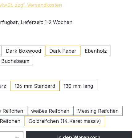
. MwSt. zzgl. Versandkosten
rfügbar, Lieferzeit: 1-2 Wochen
swählen
Dark Boxwood
Dark Paper
Ebenholz
r Buchsbaum
ählen
urz
126 mm Standard
130 mm lang
wählen
 Reifchen
weißes Reifchen
Messing Reifchen
 Reifchen
Goldreifchen (14 Karat massiv)
 Anzahl: Gib den gewünschten Wert ein 
In den Warenkorb