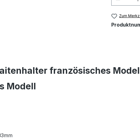
Zum Merkze
Produktnu
aitenhalter französisches Model
es Modell
 33mm