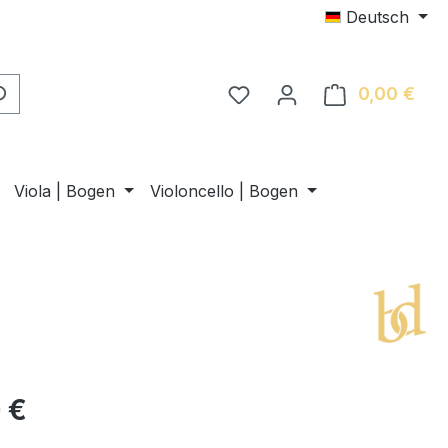
Deutsch
0,00 €
Ware
Viola | Bogen
Violoncello | Bogen
 €