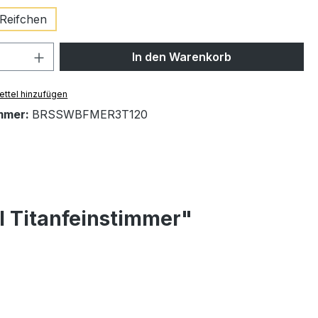
Reifchen
 Anzahl: Gib den gewünschten Wert ein 
In den Warenkorb
ttel hinzufügen
mmer:
BRSSWBFMER3T120
l Titanfeinstimmer"