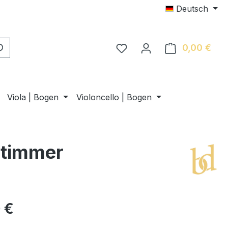
Deutsch
0,00 €
Ware
Viola | Bogen
Violoncello | Bogen
stimmer
 €