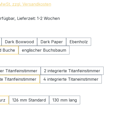
. MwSt. zzgl. Versandkosten
rfügbar, Lieferzeit: 1-2 Wochen
swählen
Dark Boxwood
Dark Paper
Ebenholz
d Buche
englischer Buchsbaum
uswählen
rter Titanfeinstimmer
2 integrierte Titanfeinstimmer
rte Titanfeinstimmer
4 integrierte Titaneinstimmer
ählen
urz
126 mm Standard
130 mm lang
wählen