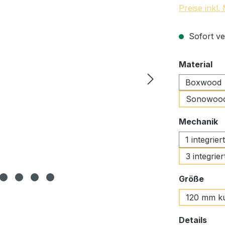
Preise inkl
Sofort ve
au
Material
Boxwood
Sonowoo
a
Mechanik
1 integrie
3 integrie
ausw
Größe
120 mm k
aus
Details