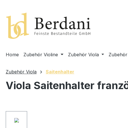
springen
Zur Hauptnavigation springen
Home
Zubehör Violine
Zubehör Viola
Zubehör 
Zubehör Viola
Saitenhalter
Viola Saitenhalter fran
Bildergalerie überspringen