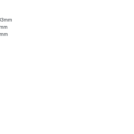
 33mm
3mm
33mm