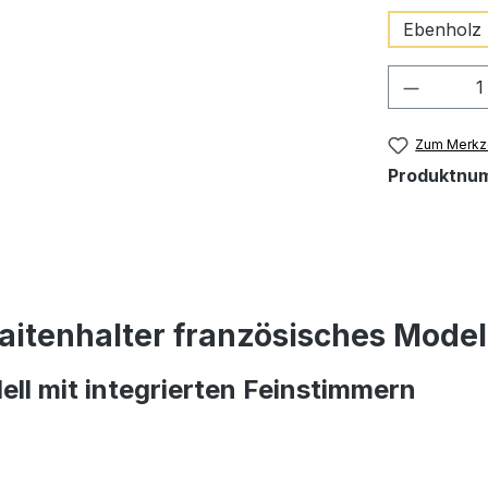
Ebenholz 
Produkt
Zum Merkze
Produktnu
aitenhalter französisches Model
ell mit integrierten Feinstimmern