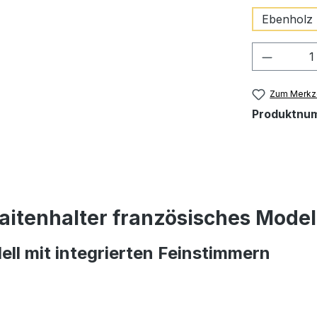
Ebenholz 
Produkt
Zum Merkze
Produktnu
aitenhalter französisches Model
ell mit integrierten Feinstimmern