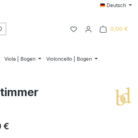
Deutsch
0,00 €
Ware
Viola | Bogen
Violoncello | Bogen
stimmer
 €