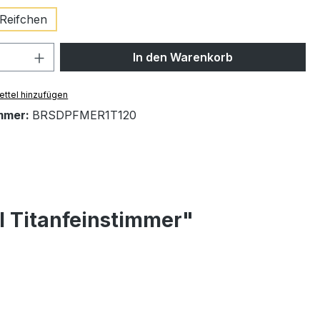
Reifchen
 Anzahl: Gib den gewünschten Wert ein 
In den Warenkorb
ttel hinzufügen
mmer:
BRSDPFMER1T120
l Titanfeinstimmer"