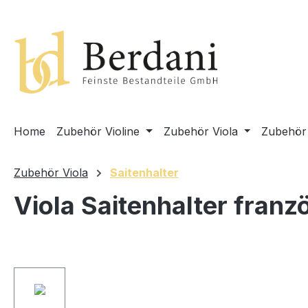
springen
Zur Hauptnavigation springen
Home
Zubehör Violine
Zubehör Viola
Zubehör 
Zubehör Viola
Saitenhalter
Viola Saitenhalter fran
Bildergalerie überspringen