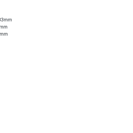
 33mm
3mm
33mm