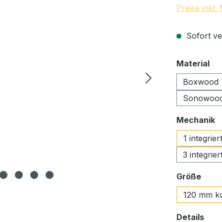
Preise inkl
Sofort ve
au
Material
Boxwood
Sonowood
a
Mechanik
1 integrie
3 integrie
ausw
Größe
120 mm k
aus
Details