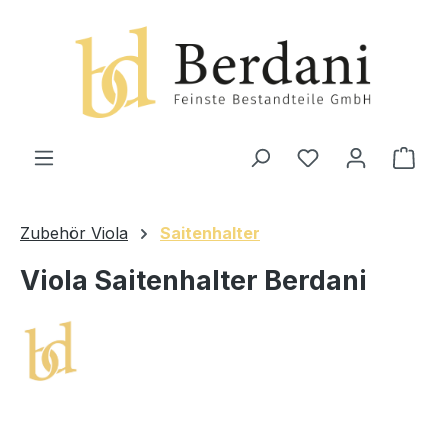
alt springen
Ware
Zubehör Viola
Saitenhalter
Viola Saitenhalter Berdani
Bildergalerie überspringen