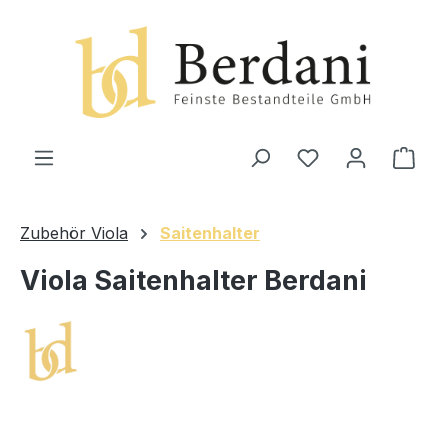
alt springen
Ware
Zubehör Viola
Saitenhalter
Viola Saitenhalter Berdani
Bildergalerie überspringen